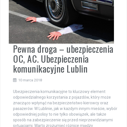
Pewna droga – ubezpieczenia
OC, AC. Ubezpieczenia
komunikacyjne Lublin
10 marca 2018
Ubezpieczenia komunikacyjne to kluczowy element
odpowiedzialnego korzystania z pojazdów, który może
znacząco wpłynąć na bezpieczeństwo kierowcy oraz
pasażerów. W Lublinie, jak w każdym innym mieście, wybór
odpowiedniej polisy to nie tylko obowiązek, ale także
sposób na zabezpieczenie się przed nieprzewidzianymi
sytuacjami. Warto zrozumieć różnice między