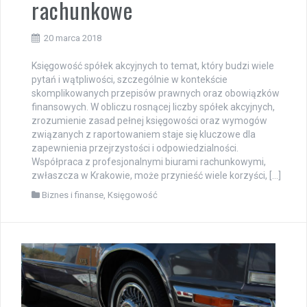
rachunkowe
20 marca 2018
Księgowość spółek akcyjnych to temat, który budzi wiele
pytań i wątpliwości, szczególnie w kontekście
skomplikowanych przepisów prawnych oraz obowiązków
finansowych. W obliczu rosnącej liczby spółek akcyjnych,
zrozumienie zasad pełnej księgowości oraz wymogów
związanych z raportowaniem staje się kluczowe dla
zapewnienia przejrzystości i odpowiedzialności.
Współpraca z profesjonalnymi biurami rachunkowymi,
zwłaszcza w Krakowie, może przynieść wiele korzyści, […]
Biznes i finanse
,
Księgowość