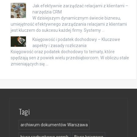
Jak efektywnie zarządzać relacjami z klientami –
narzędzia CRM
W dzisiejszym dynamicznym świecie biznesu,
umiejętność efektywnego zarządzania relacjami z klientami
jest kluczem do sukcesu każdej firmy. Systemy …
Księgowość i podatek dochodowy – Kluczowe
aspekty i zasady rozliczania
Księgowość oraz podatek dochodowy to tematy, które
spędzają sen z powiek wielu przedsiębiorcom. W obliczu stale
zmieniających się …
Tagi
archiwum dokumentów Warszawa