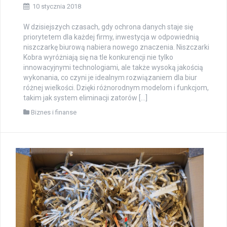
10 stycznia 2018
W dzisiejszych czasach, gdy ochrona danych staje się
priorytetem dla każdej firmy, inwestycja w odpowiednią
niszczarkę biurową nabiera nowego znaczenia. Niszczarki
Kobra wyróżniają się na tle konkurencji nie tylko
innowacyjnymi technologiami, ale także wysoką jakością
wykonania, co czyni je idealnym rozwiązaniem dla biur
różnej wielkości. Dzięki różnorodnym modelom i funkcjom,
takim jak system eliminacji zatorów […]
Biznes i finanse