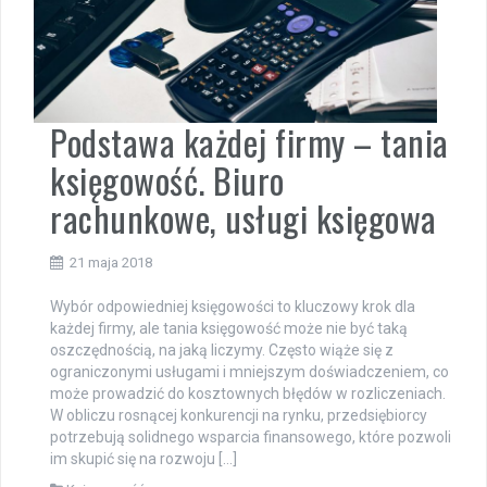
Podstawa każdej firmy – tania
księgowość. Biuro
rachunkowe, usługi księgowa
21 maja 2018
Wybór odpowiedniej księgowości to kluczowy krok dla
każdej firmy, ale tania księgowość może nie być taką
oszczędnością, na jaką liczymy. Często wiąże się z
ograniczonymi usługami i mniejszym doświadczeniem, co
może prowadzić do kosztownych błędów w rozliczeniach.
W obliczu rosnącej konkurencji na rynku, przedsiębiorcy
potrzebują solidnego wsparcia finansowego, które pozwoli
im skupić się na rozwoju […]