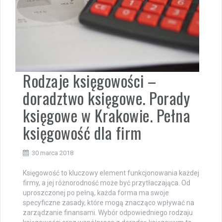
Rodzaje księgowości –
doradztwo księgowe. Porady
księgowe w Krakowie. Pełna
księgowość dla firm
30 marca 2018
Księgowość to kluczowy element funkcjonowania każdej
firmy, a jej różnorodność może być przytłaczająca. Od
uproszczonej po pełną, każda forma ma swoje
specyficzne zasady, które mogą znacząco wpływać na
zarządzanie finansami. Wybór odpowiedniego rodzaju