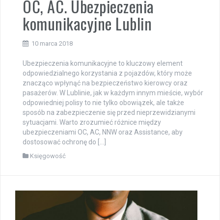
OC, AC. Ubezpieczenia
komunikacyjne Lublin
10 marca 2018
Ubezpieczenia komunikacyjne to kluczowy element
odpowiedzialnego korzystania z pojazdów, który może
znacząco wpłynąć na bezpieczeństwo kierowcy oraz
pasażerów. W Lublinie, jak w każdym innym mieście, wybór
odpowiedniej polisy to nie tylko obowiązek, ale także
sposób na zabezpieczenie się przed nieprzewidzianymi
sytuacjami. Warto zrozumieć różnice między
ubezpieczeniami OC, AC, NNW oraz Assistance, aby
dostosować ochronę do […]
Księgowość