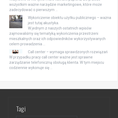
wszystkim ważne narzędzie marketingowe, które może
zadecydować o pierwszym …
Wykończenie obiektu użytku publicznego – ważna
jest tutaj akustyka.
W jednym z naszych ostatnich wpisów
zajmowaliśmy się tematyką wykończenia przestrzeni
mieszkalnych oraz ich odpowiedników wykorzystywanych
celem prowadzenia …
Call center – wymaga sprawdzonych rozwiązań
W przypadku pracy call center ważne jest sprawne
zarządzanie telefoniczną obsługą klienta. W tym miejscu
codziennie wykonuje się …
Tagi