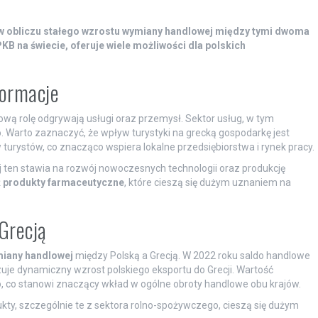
u w obliczu stałego wzrostu wymiany handlowej między tymi dwoma
B na świecie, oferuje wiele możliwości dla polskich
formacje
ową rolę odgrywają usługi oraz przemysł. Sektor usług, w tym
 Warto zaznaczyć, że wpływ turystyki na grecką gospodarkę jest
w turystów, co znacząco wspiera lokalne przedsiębiorstwa i rynek pracy.
 ten stawia na rozwój nowoczesnych technologii oraz produkcję
ż
produkty farmaceutyczne
, które cieszą się dużym uznaniem na
Grecją
iany handlowej
między Polską a Grecją. W 2022 roku saldo handlowe
zuje dynamiczny wzrost polskiego eksportu do Grecji. Wartość
ro, co stanowi znaczący wkład w ogólne obroty handlowe obu krajów.
kty, szczególnie te z sektora rolno-spożywczego, cieszą się dużym