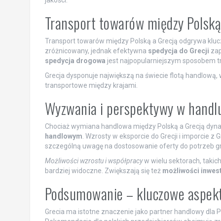
Transport towarów między Polską
Transport towarów między Polską a Grecją odgrywa klu
zróżnicowany, jednak efektywna
spedycja do Grecji
zap
spedycja drogowa
jest najpopularniejszym sposobem tr
Grecja dysponuje największą na świecie flotą handlową,
transportowe między krajami.
Wyzwania i perspektywy w handl
Chociaż wymiana handlowa między Polską a Grecją dyna
handlowym
. Wzrosty w eksporcie do Grecji i imporcie z
szczególną uwagę na dostosowanie oferty do potrzeb gr
Możliwości wzrostu i współpracy
w wielu sektorach, takich
bardziej widoczne. Zwiększają się też
możliwości inwes
Podsumowanie – kluczowe aspek
Grecia ma istotne znaczenie jako partner handlowy dla P