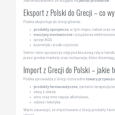
zainteresowaniem ze względu na
jakość produktów
.
Eksport z Polski do Grecji – co 
Polska eksportuje do Grecji głównie:
produkty spożywcze
, w tym mięso, nabiał oraz o
maszyny mechaniczne
i urządzenia elektroniczn
sprzęt AGD,
kosmetyki i środki czystości.
Sektor rolno-spożywczy odgrywa kluczową rolę w handl
przez greckie markety oraz restauracje, które doceniają 
Import z Grecji do Polski – jaki
Polska sprowadza z Grecji różnorodne
towary przywożon
produkty farmaceutyczne
, zarówno terapeutyczne
oliwę z oliwek,
wino oraz inne napoje alkoholowe,
odzież i tekstylia.
Warto zauważyć, że importowane z Grecji produkty farm
jakości.