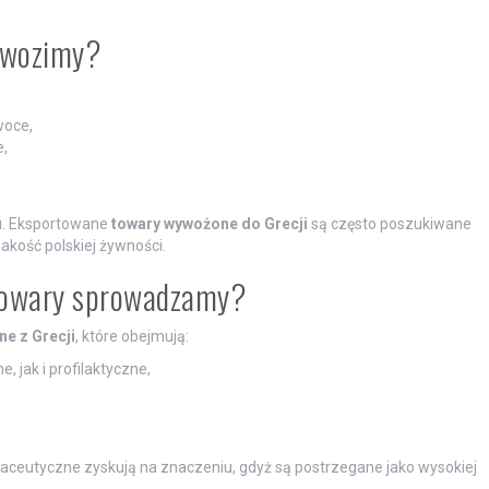
wywozimy?
woce,
e,
u. Eksportowane
towary wywożone do Grecji
są często poszukiwane
jakość polskiej żywności.
e towary sprowadzamy?
e z Grecji
, które obejmują:
, jak i profilaktyczne,
aceutyczne zyskują na znaczeniu, gdyż są postrzegane jako wysokiej