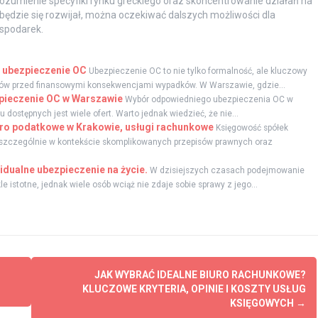
ozumienie specyfiki rynku greckiego oraz skoncentrowanie działań na
 będzie się rozwijał, można oczekiwać dalszych możliwości dla
spodarek.
e ubezpieczenie OC
Ubezpieczenie OC to nie tylko formalność, ale kluczowy
ców przed finansowymi konsekwencjami wypadków. W Warszawie, gdzie...
zpieczenie OC w Warszawie
Wybór odpowiedniego ubezpieczenia OC w
stępnych jest wiele ofert. Warto jednak wiedzieć, że nie...
uro podatkowe w Krakowie, usługi rachunkowe
Księgowość spółek
ci, szczególnie w kontekście skomplikowanych przepisów prawnych oraz
idualne ubezpieczenie na życie.
W dzisiejszych czasach podejmowanie
 istotne, jednak wiele osób wciąż nie zdaje sobie sprawy z jego...
JAK WYBRAĆ IDEALNE BIURO RACHUNKOWE?
KLUCZOWE KRYTERIA, OPINIE I KOSZTY USŁUG
KSIĘGOWYCH
→