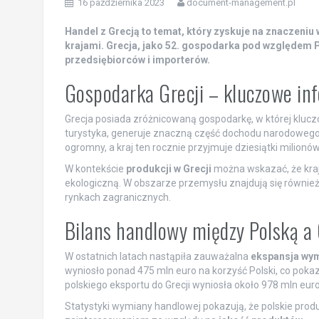
16 października 2023
document-management.pl
Handel z Grecją to temat, który zyskuje na znaczeni
krajami. Grecja, jako 52. gospodarka pod względem PK
przedsiębiorców i importerów.
Gospodarka Grecji – kluczowe in
Grecja posiada zróżnicowaną gospodarkę, w której klucz
turystyka, generuje znaczną część dochodu narodowego.
ogromny, a kraj ten rocznie przyjmuje dziesiątki milionó
W kontekście
produkcji w Grecji
można wskazać, że kraj
ekologiczną. W obszarze przemysłu znajdują się równie
rynkach zagranicznych.
Bilans handlowy między Polską a 
W ostatnich latach nastąpiła zauważalna
ekspansja wym
wyniosło ponad 475 mln euro na korzyść Polski, co poka
polskiego eksportu do Grecji wyniosła około 978 mln eu
Statystyki wymiany handlowej pokazują, że polskie produ