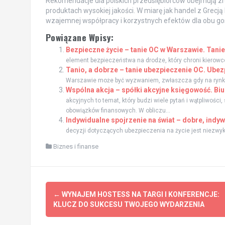
Rekomendacje dla polskich przedsiębiorców obejmują zr
produktach wysokiej jakości. W miarę jak handel z Grecją
wzajemnej współpracy i korzystnych efektów dla obu go
Powiązane Wpisy:
Bezpieczne życie – tanie OC w Warszawie. Tani
element bezpieczeństwa na drodze, który chroni kierow
Tanio, a dobrze – tanie ubezpieczenie OC. Ube
Warszawie może być wyzwaniem, zwłaszcza gdy na rynku do
Wspólna akcja – spółki akcyjne księgowość. Bi
akcyjnych to temat, który budzi wiele pytań i wątpliwoś
obowiązków finansowych. W obliczu...
Indywidualne spojrzenie na świat – dobre, indyw
decyzji dotyczących ubezpieczenia na życie jest niezwykle
Biznes i finanse
Zobacz
←
WYNAJEM HOSTESS NA TARGI I KONFERENCJE:
wpisy
KLUCZ DO SUKCESU TWOJEGO WYDARZENIA