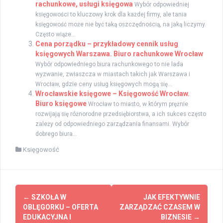
rachunkowe, usługi księgowa
Wybór odpowiedniej
księgowości to kluczowy krok dla każdej firmy, ale tania
księgowość może nie być taką oszczędnością, na jaką liczymy.
Często wiąże...
Cena porządku – przykładowy cennik usług
księgowych Warszawa. Biuro rachunkowe Wrocław
Wybór odpowiedniego biura rachunkowego to nie lada
wyzwanie, zwłaszcza w miastach takich jak Warszawa i
Wrocław, gdzie ceny usług księgowych mogą się...
Wrocławskie księgowe – Księgowość Wrocław.
Biuro księgowe
Wrocław to miasto, w którym prężnie
rozwijają się różnorodne przedsiębiorstwa, a ich sukces często
zależy od odpowiedniego zarządzania finansami. Wybór
dobrego biura...
Księgowość
Zobacz
←
SZKOŁA W
JAK EFEKTYWNIE
wpisy
OBLĘGORKU – OFERTA
ZARZĄDZAĆ CZASEM W
EDUKACYJNA I
BIZNESIE
→