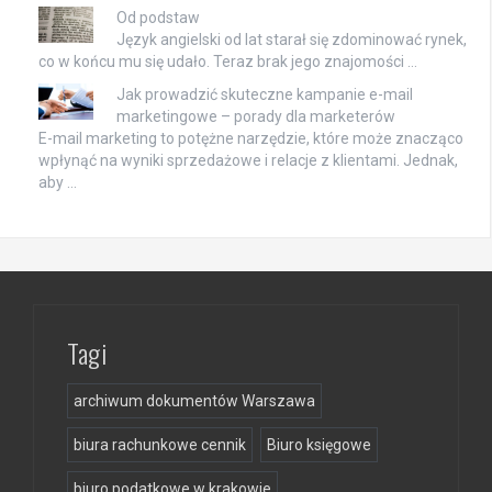
Od podstaw
Język angielski od lat starał się zdominować rynek,
co w końcu mu się udało. Teraz brak jego znajomości …
Jak prowadzić skuteczne kampanie e-mail
marketingowe – porady dla marketerów
E-mail marketing to potężne narzędzie, które może znacząco
wpłynąć na wyniki sprzedażowe i relacje z klientami. Jednak,
aby …
Tagi
archiwum dokumentów Warszawa
biura rachunkowe cennik
Biuro księgowe
biuro podatkowe w krakowie