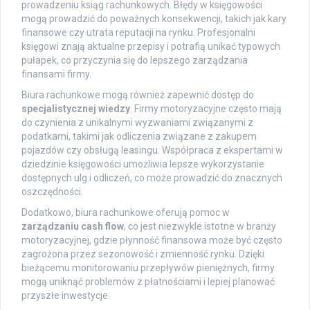
prowadzeniu ksiąg rachunkowych. Błędy w księgowości
mogą prowadzić do poważnych konsekwencji, takich jak kary
finansowe czy utrata reputacji na rynku. Profesjonalni
księgowi znają aktualne przepisy i potrafią unikać typowych
pułapek, co przyczynia się do lepszego zarządzania
finansami firmy.
Biura rachunkowe mogą również zapewnić dostęp do
specjalistycznej wiedzy
. Firmy motoryzacyjne często mają
do czynienia z unikalnymi wyzwaniami związanymi z
podatkami, takimi jak odliczenia związane z zakupem
pojazdów czy obsługą leasingu. Współpraca z ekspertami w
dziedzinie księgowości umożliwia lepsze wykorzystanie
dostępnych ulg i odliczeń, co może prowadzić do znacznych
oszczędności.
Dodatkowo, biura rachunkowe oferują pomoc w
zarządzaniu cash flow
, co jest niezwykle istotne w branży
motoryzacyjnej, gdzie płynność finansowa może być często
zagrożona przez sezonowość i zmienność rynku. Dzięki
bieżącemu monitorowaniu przepływów pieniężnych, firmy
mogą uniknąć problemów z płatnościami i lepiej planować
przyszłe inwestycje.