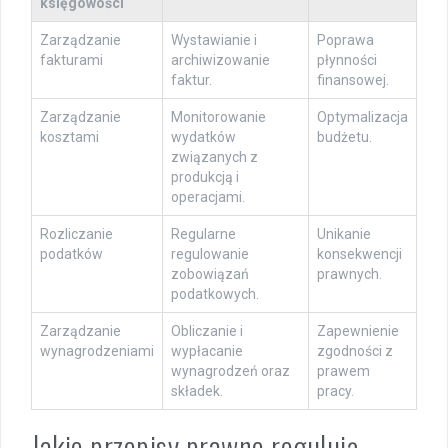
księgowości
Zarządzanie
Wystawianie i
Poprawa
fakturami
archiwizowanie
płynności
faktur.
finansowej.
Zarządzanie
Monitorowanie
Optymalizacja
kosztami
wydatków
budżetu.
związanych z
produkcją i
operacjami.
Rozliczanie
Regularne
Unikanie
podatków
regulowanie
konsekwencji
zobowiązań
prawnych.
podatkowych.
Zarządzanie
Obliczanie i
Zapewnienie
wynagrodzeniami
wypłacanie
zgodności z
wynagrodzeń oraz
prawem
składek.
pracy.
Jakie przepisy prawne regulują