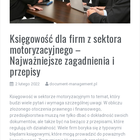
Księgowość dla firm z sektora
motoryzacyjnego –
Najważniejsze zagadnienia i
przepisy
2 lutego 2022
document-management.pl
Księgowość w sektorze motoryzacyjnym to temat, który
budzi wiele pytań i wymaga szczególnej uwagi. W obliczu
złożonego otoczenia prawnego i finansowego,
przedsiębiorstwa muszą nie tylko dbać o dokładność swoich
dokumentów, ale także być na bieżąco z przepisami, które
regulują ich działalność. Wiele firm boryka się z typowymi
błędami księgowymi, które mogą prowadzić do poważnych