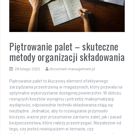
Piętrowanie palet – skuteczne
metody organizacji składowania
28 lutego 2022
document-management.pl
Piętrowanie palet to kluczowy element efektywnego
zarządzania przestrzenią w magazynach, który pozwala na
optymalne wykorzystanie dostępnej powierzchni. W obliczu
rosnących kosztów wynajmu i potrzeby maksymalizacji
wydajności, odpowiednie techniki składowania stają się
niezbędne. Jednakże, aby to rozwiązanie przynosiło
korzyści, ważne jest zrozumienie zarówno zalet, jak i zasad
bezpieczeństwa, które należy przestrzegać. Niezależnie od
tego, czy jesteś nowicjuszem w temacie, czy