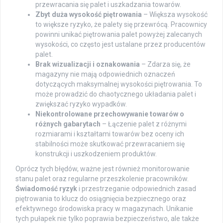
przewracania się palet i uszkadzania towarów.
Zbyt duża wysokość piętrowania
– Większa wysokość
to większe ryzyko, że palety się przewrócą. Pracownicy
powinni unikać piętrowania palet powyżej zalecanych
wysokości, co często jest ustalane przez producentów
palet.
Brak wizualizacji i oznakowania
– Zdarza się, że
magazyny nie mają odpowiednich oznaczeń
dotyczących maksymalnej wysokości piętrowania. To
może prowadzić do chaotycznego układania palet i
zwiększać ryzyko wypadków.
Niekontrolowane przechowywanie towarów o
różnych gabarytach
– Łączenie palet z różnymi
rozmiarami i kształtami towarów bez oceny ich
stabilności może skutkować przewracaniem się
konstrukcji i uszkodzeniem produktów.
Oprócz tych błędów, ważne jest również monitorowanie
stanu palet oraz regularne przeszkolenie pracowników.
Świadomość ryzyk
i przestrzeganie odpowiednich zasad
piętrowania to klucz do osiągnięcia bezpiecznego oraz
efektywnego środowiska pracy w magazynach. Unikanie
tych pułapek nie tylko poprawia bezpieczeństwo, ale także