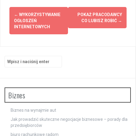
Zobacz
←
WYKORZYSTYWANIE
POKAŻ PRACODAWCY
wpisy
OGŁOSZEŃ
CO LUBISZ ROBIĆ
→
INTERNETOWYCH
Szukaj:
Biznes
Biznes na wynajmie aut
Jak prowadzić skuteczne negocjacje biznesowe – porady dla
przedsiębiorców
biuro rachunkowe radom