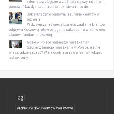
internetowa będzie wyróżniała się czymś innym,
ponieważ każdy ma odmienne oczekiwania co do …
Jak skutecznie budować zaufanie klientów w
biznesie
W dzisiejszym świecie biznesu zaufanie klientów
odgrywa kluczową rolę w osiąganiu sukcesu. To właśnie ono
stanowi fundament każdej …
Gdzie w Polsce najtańsze mieszkania?
Szukasz taniego mieszkania w Polsce, ale nie
wiesz, gdzie zacząć? Wiele osób marzy o własnym lokum,
jednak ceny …
Tagi
archiwum dokumentów Warszawa