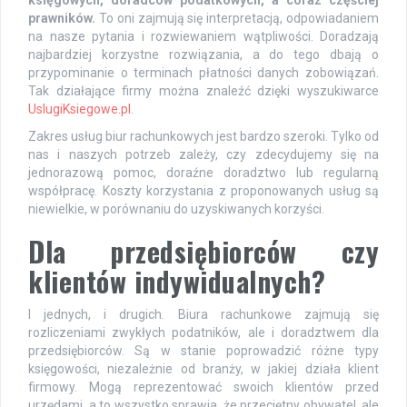
prawników.
To oni zajmują się interpretacją, odpowiadaniem
na nasze pytania i rozwiewaniem wątpliwości. Doradzają
najbardziej korzystne rozwiązania, a do tego dbają o
przypominanie o terminach płatności danych zobowiązań.
Tak działające firmy można znaleźć dzięki wyszukiwarce
UslugiKsiegowe.pl
.
Zakres usług biur rachunkowych jest bardzo szeroki. Tylko od
nas i naszych potrzeb zależy, czy zdecydujemy się na
jednorazową pomoc, doraźne doradztwo lub regularną
współpracę. Koszty korzystania z proponowanych usług są
niewielkie, w porównaniu do uzyskiwanych korzyści.
Dla przedsiębiorców czy
klientów indywidualnych?
I jednych, i drugich. Biura rachunkowe zajmują się
rozliczeniami zwykłych podatników, ale i doradztwem dla
przedsiębiorców. Są w stanie poprowadzić różne typy
księgowości, niezależnie od branży, w jakiej działa klient
firmowy. Mogą reprezentować swoich klientów przed
urzędami, a to wszystko sprawia, że przeciętny obywatel, ale