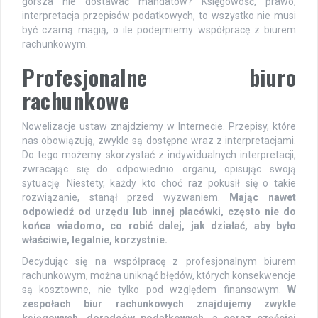
gorsza nie dostawać mandatów? Księgowość, prawo,
interpretacja przepisów podatkowych, to wszystko nie musi
być czarną magią, o ile podejmiemy współpracę z biurem
rachunkowym.
Profesjonalne biuro
rachunkowe
Nowelizacje ustaw znajdziemy w Internecie. Przepisy, które
nas obowiązują, zwykle są dostępne wraz z interpretacjami.
Do tego możemy skorzystać z indywidualnych interpretacji,
zwracając się do odpowiednio organu, opisując swoją
sytuację. Niestety, każdy kto choć raz pokusił się o takie
rozwiązanie, stanął przed wyzwaniem.
Mając nawet
odpowiedź od urzędu lub innej placówki, często nie do
końca wiadomo, co robić dalej, jak działać, aby było
właściwie, legalnie, korzystnie.
Decydując się na współpracę z profesjonalnym biurem
rachunkowym, można uniknąć błędów, których konsekwencje
są kosztowne, nie tylko pod względem finansowym.
W
zespołach biur rachunkowych znajdujemy zwykle
księgowych, doradców podatkowych, a coraz częściej