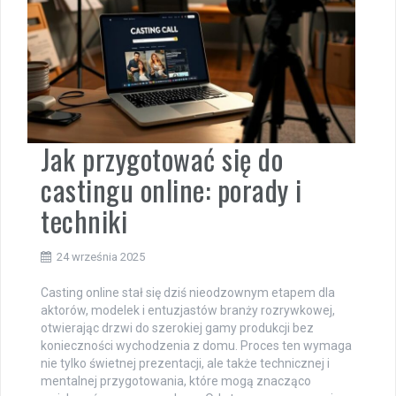
Jak przygotować się do
castingu online: porady i
techniki
24 września 2025
Casting online stał się dziś nieodzownym etapem dla
aktorów, modelek i entuzjastów branży rozrywkowej,
otwierając drzwi do szerokiej gamy produkcji bez
konieczności wychodzenia z domu. Proces ten wymaga
nie tylko świetnej prezentacji, ale także technicznej i
mentalnej przygotowania, które mogą znacząco