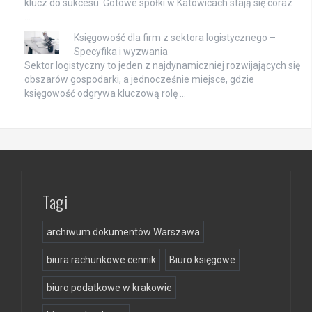
klucz do sukcesu. Gotowe spółki w Katowicach stają się coraz
…
Księgowość dla firm z sektora logistycznego –
Specyfika i wyzwania
Sektor logistyczny to jeden z najdynamiczniej rozwijających się
obszarów gospodarki, a jednocześnie miejsce, gdzie
księgowość odgrywa kluczową rolę …
Tagi
archiwum dokumentów Warszawa
biura rachunkowe cennik
Biuro księgowe
biuro podatkowe w krakowie