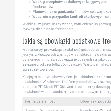
Według przepisów podatkowych
księgowy pomoże 
freelancerów.
Planowanie i organizacja
finansów, co zwiększa 
Wsparcie w przypadku kontroli skarbowych
, co
W obliczu większej liczby zleceń, zatrudnienie księgoweg
rozwoju działalności freelancera.
Jakie są obowiązki podatkowe fr
Freelancerzy, prowadząc działalność gospodarczą, mus
jednym z kluczowych wymogów jest
składanie deklarac
ustalonego limitu, są zobowiązane do rejestracji jako po
zależności od częstotliwości rozliczeń. Warto pamiętać, 
sprzedaży towarów.
Kolejnym istotnym obowiązkiem jest składanie
deklarac
działalności. W zależności od formy opodatkowania, mog
zeznanie PIT-36 lub PIT-36L. Jeśli freelancerzy decyduj
działalność w odpowiednim urzędzie skarbowym i pamięt
Forma działalności
Obowiązki podatk
Działalność gospodarcza
Rejestracja VAT, z