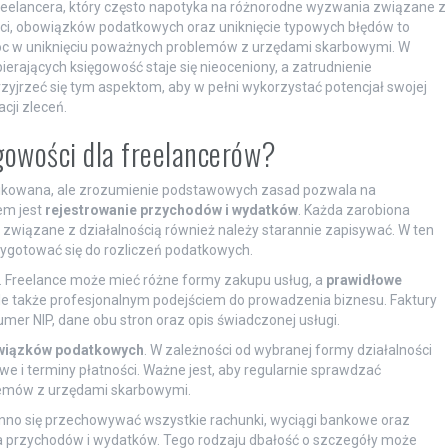
reelancera, który często napotyka na różnorodne wyzwania związane z
i, obowiązków podatkowych oraz uniknięcie typowych błędów to
óc w uniknięciu poważnych problemów z urzędami skarbowymi. W
erających księgowość staje się nieoceniony, a zatrudnienie
yjrzeć się tym aspektom, aby w pełni wykorzystać potencjał swojej
acji zleceń.
gowości dla freelancerów?
ikowana, ale zrozumienie podstawowych zasad pozwala na
em jest
rejestrowanie przychodów i wydatków
. Każda zarobiona
wiązane z działalnością również należy starannie zapisywać. W ten
ygotować się do rozliczeń podatkowych.
ci. Freelance może mieć różne formy zakupu usług, a
prawidłowe
le także profesjonalnym podejściem do prowadzenia biznesu. Faktury
mer NIP, dane obu stron oraz opis świadczonej usługi.
wiązków podatkowych
. W zależności od wybranej formy działalności
 i terminy płatności. Ważne jest, aby regularnie sprawdzać
blemów z urzędami skarbowymi.
nno się przechowywać wszystkie rachunki, wyciągi bankowe oraz
przychodów i wydatków. Tego rodzaju dbałość o szczegóły może