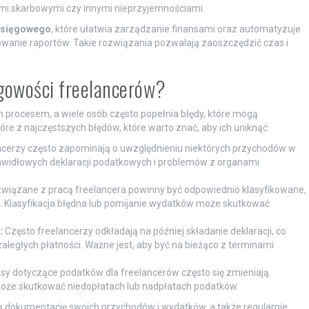
mi skarbowymi czy innymi nieprzyjemnościami.
księgowego
, które ułatwia zarządzanie finansami oraz automatyzuje
rowanie raportów. Takie rozwiązania pozwalają zaoszczędzić czas i
ęgowości freelancerów?
procesem, a wiele osób często popełnia błędy, które mogą
óre z najczęstszych błędów, które warto znać, aby ich uniknąć:
cerzy często zapominają o uwzględnieniu niektórych przychodów w
rawidłowych deklaracji podatkowych i problemów z organami
wiązane z pracą freelancera powinny być odpowiednio klasyfikowane,
u. Klasyfikacja błędna lub pomijanie wydatków może skutkować
:
Często freelancerzy odkładają na później składanie deklaracji, co
aległych płatności. Ważne jest, aby być na bieżąco z terminami
sy dotyczące podatków dla freelancerów często się zmieniają.
może skutkować niedopłatach lub nadpłatach podatków.
 dokumentację swoich przychodów i wydatków, a także regularnie