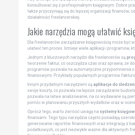
konsultować się z profesjonalnym księgowym. Dobre prak
także przyczyniają się do lepszej organizacji finansów
działalności freelancerskiej.
Jakie narzędzia mogą ułatwić ks
Dla freelancerów zarządzanie księgowością może być 
ułatwić ten proces. Istnieje wiele aplikacji i programów,
Jednym z kluczowych narzędzi dla freelancerów są
pro
tworzenie faktur, co oszczędza czas oraz sprawia, że 
programów pozwala na automatyczne przypomnienia o p
finansowymi. Przykłady popularnych programów fakturowy
Innym przydatnym narzędziem są
aplikacje do śledze
swoje koszty, co pozwala na lepsze zarządzanie budżete
pozwala na łatwe analizowanie, na co wydawane są pien
pomóc w planowaniu przyszłych wydatków oraz w ocenie
Oprócz tego, warto zwrócić uwagę na
systemy księgowe
finansami. Tego typu narzędzia często posiadają szeroki 
generowanie raportów finansowych oraz integrację z ban
podatkowych, co jest niezwykle ważne dla aktywnych fr