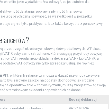
określić, jakie wydatki można odliczyć, co jest istotne dla
efektywność działania i poprawia płynność finansową.
 daje ulgę psychiczną i pewność, że wszystko jest w porządku.
o staje się nie tylko praktyczne, lecz także korzystne z perspektywy
eelancerów?
zą przestrzegać określonych obowiązków podatkowych. W Polsce,
ji VAT
. Osoby samozatrudnione, które osiągają przychody powyżej
datnicy VAT i regularnego składania deklaracji VAT-7 lub VAT-7K, w
że podatek VAT dotyczy nie tylko sprzedaży usług, ale również
ji PIT
, w której freelancerzy muszą wykazać przychody ze swojej
ą to być zarówno zaliczki na podatek dochodowy, jak i roczne
ą się na opodatkowanie w formie ryczałtu, muszą zarejestrować swoją
ać o terminowym składaniu odpowiednich deklaracji.
owe
Rodzaj deklaracji
aliczki na podatek dochodowy
VAT-7, PIT-36