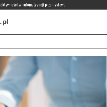
 efektywności w automatyzacji przemysłowej
zualny samochodu i wyróżnić się na drodze
l do Twojego wnętrza
 najlepszy dla Twojej marki
ycjonowania sklepu online
stotliwość i zasady realizacji szkoleń okresowych