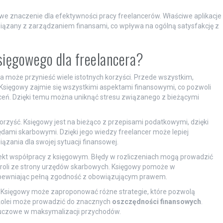
e znaczenie dla efektywności pracy freelancerów. Właściwe aplikacje
iązany z zarządzaniem finansami, co wpływa na ogólną satysfakcję z
księgowego dla freelancera?
ra może przynieść wiele istotnych korzyści. Przede wszystkim,
. Księgowy zajmie się wszystkimi aspektami finansowymi, co pozwoli
zleceń. Dzięki temu można uniknąć stresu związanego z bieżącymi
orzyść. Księgowy jest na bieżąco z przepisami podatkowymi, dzięki
ami skarbowymi. Dzięki jego wiedzy freelancer może lepiej
zania dla swojej sytuacji finansowej.
ekt współpracy z księgowym. Błędy w rozliczeniach mogą prowadzić
troli ze strony urzędów skarbowych. Księgowy pomoże w
pewniając pełną zgodność z obowiązującym prawem.
. Księgowy może zaproponować różne strategie, które pozwolą
kolei może prowadzić do znacznych
oszczędności finansowych
.
luczowe w maksymalizacji przychodów.