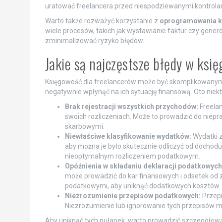
uratować freelancera przed niespodziewanymi kontrola
Warto także rozważyć korzystanie z
oprogramowania 
wiele procesów, takich jak wystawianie faktur czy gene
zminimalizować ryzyko błędów.
Jakie są najczęstsze błędy w ksi
Księgowość dla freelancerów może być skomplikowanym 
negatywnie wpłynąć na ich sytuację finansową. Oto niekt
Brak rejestracji wszystkich przychodów:
Freelan
swoich rozliczeniach. Może to prowadzić do niep
skarbowymi.
Niewłaściwe klasyfikowanie wydatków:
Wydatki z
aby można je było skutecznie odliczyć od dochod
nieoptymalnym rozliczeniem podatkowym.
Opóźnienia w składaniu deklaracji podatkowych
może prowadzić do kar finansowych i odsetek od z
podatkowymi, aby uniknąć dodatkowych kosztów.
Niezrozumienie przepisów podatkowych:
Przepi
Niezrozumienie lub ignorowanie tych przepisów 
Aby uniknąć tych pułapek, warto prowadzić szczegółową