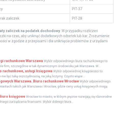
cy
PIT-37
brak zaliczek
PIT-28
aty zaliczek na podatek dochodowy
. W przypadku rozliczeń
liczki na czas, aby uniknąć dodatkowych odsetek lub kar. Zrozumienie
ości w zgodzie z przepisami i dla uniknięcia problemów z urzędami
ługi rachunkowe Warszawa
Wybór odpowiedniego biura rachunkowego to
ele firm, szczególnie w tak dynamicznym środowisku jak Warszawa. W...
ro rachunkowe, usługi księgowa
Wybór odpowiedniej księgowości to
 nie być taką oszczędnością, na jaką liczymy. Często wiąże...
ięgowych Warszawa. Biuro rachunkowe Wrocław
Wybór odpowiedniego
miastach takich jak Warszawa i Wrocław, gdzie ceny usług księgowych mogą
Biuro księgowe
Wrocław to miasto, w którym prężnie rozwijają się różnorodne
niego zarządzania finansami. Wybór dobrego biura...