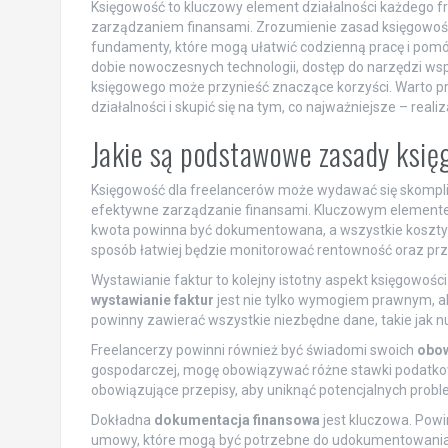
Księgowość to kluczowy element działalności każdego f
zarządzaniem finansami. Zrozumienie zasad księgowośc
fundamenty, które mogą ułatwić codzienną pracę i pom
dobie nowoczesnych technologii, dostęp do narzędzi wspi
księgowego może przynieść znaczące korzyści. Warto prz
działalności i skupić się na tym, co najważniejsze – realiz
Jakie są podstawowe zasady księ
Księgowość dla freelancerów może wydawać się skompl
efektywne zarządzanie finansami. Kluczowym element
kwota powinna być dokumentowana, a wszystkie koszty z
sposób łatwiej będzie monitorować rentowność oraz prz
Wystawianie faktur to kolejny istotny aspekt księgowoś
wystawianie faktur
jest nie tylko wymogiem prawnym, a
powinny zawierać wszystkie niezbędne dane, takie jak nu
Freelancerzy powinni również być świadomi swoich
obo
gospodarczej, mogę obowiązywać różne stawki podatkowe
obowiązujące przepisy, aby uniknąć potencjalnych pro
Dokładna
dokumentacja finansowa
jest kluczowa. Powi
umowy, które mogą być potrzebne do udokumentowania 