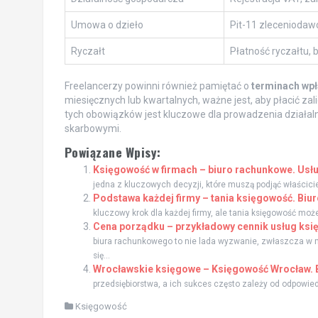
Umowa o dzieło
Pit-11 zleceniodaw
Ryczałt
Płatność ryczałtu, 
Freelancerzy powinni również pamiętać o
terminach wpł
miesięcznych lub kwartalnych, ważne jest, aby płacić za
tych obowiązków jest kluczowe dla prowadzenia działaln
skarbowymi.
Powiązane Wpisy:
Księgowość w firmach – biuro rachunkowe. Us
jedna z kluczowych decyzji, które muszą podjąć właścici
Podstawa każdej firmy – tania księgowość. Biu
kluczowy krok dla każdej firmy, ale tania księgowość może
Cena porządku – przykładowy cennik usług ks
biura rachunkowego to nie lada wyzwanie, zwłaszcza w 
się...
Wrocławskie księgowe – Księgowość Wrocław. 
przedsiębiorstwa, a ich sukces często zależy od odpowied
Księgowość