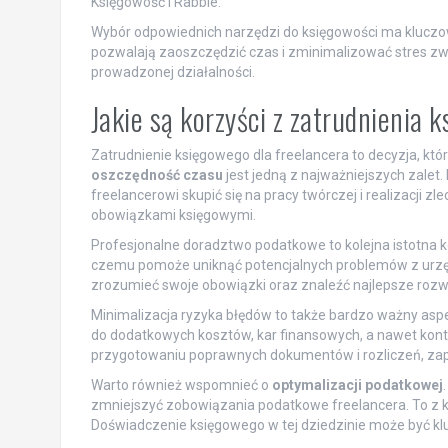
Księgowość i Rabble.
Wybór odpowiednich narzędzi do księgowości ma kluczow
pozwalają zaoszczędzić czas i zminimalizować stres zw
prowadzonej działalności.
Jakie są korzyści z zatrudnienia 
Zatrudnienie księgowego dla freelancera to decyzja, któ
oszczędność czasu
jest jedną z najważniejszych zalet
freelancerowi skupić się na pracy twórczej i realizacji 
obowiązkami księgowymi.
Profesjonalne doradztwo podatkowe to kolejna istotna k
czemu pomoże uniknąć potencjalnych problemów z urzęd
zrozumieć swoje obowiązki oraz znaleźć najlepsze rozwią
Minimalizacja ryzyka błędów to także bardzo ważny asp
do dodatkowych kosztów, kar finansowych, a nawet kon
przygotowaniu poprawnych dokumentów i rozliczeń, za
Warto również wspomnieć o
optymalizacji podatkowej
zmniejszyć zobowiązania podatkowe freelancera. To z 
Doświadczenie księgowego w tej dziedzinie może być k