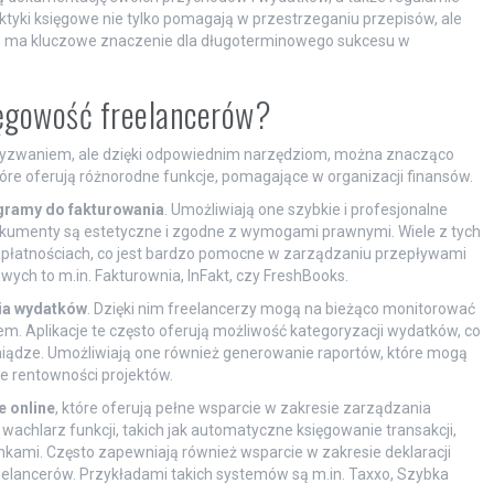
tyki księgowe nie tylko pomagają w przestrzeganiu przepisów, ale
, co ma kluczowe znaczenie dla długoterminowego sukcesu w
ięgowość freelancerów?
wyzwaniem, ale dzięki odpowiednim narzędziom, można znacząco
 które oferują różnorodne funkcje, pomagające w organizacji finansów.
gramy do fakturowania
. Umożliwiają one szybkie i profesjonalne
dokumenty są estetyczne i zgodne z wymogami prawnymi. Wiele z tych
łatnościach, co jest bardzo pomocne w zarządzaniu przepływami
ch to m.in. Fakturownia, InFakt, czy FreshBooks.
nia wydatków
. Dzięki nim freelancerzy mogą na bieżąco monitorować
m. Aplikacje te często oferują możliwość kategoryzacji wydatków, co
iądze. Umożliwiają one również generowanie raportów, które mogą
 rentowności projektów.
 online
, które oferują pełne wsparcie w zakresie zarządzania
wachlarz funkcji, takich jak automatyczne księgowanie transakcji,
kami. Często zapewniają również wsparcie w zakresie deklaracji
eelancerów. Przykładami takich systemów są m.in. Taxxo, Szybka