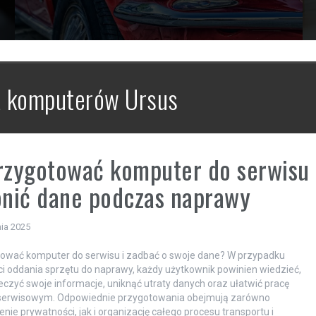
 komputerów Ursus
rzygotować komputer do serwisu
onić dane podczas naprawy
ia 2025
tować komputer do serwisu i zadbać o swoje dane? W przypadku
i oddania sprzętu do naprawy, każdy użytkownik powinien wiedzieć,
eczyć swoje informacje, uniknąć utraty danych oraz ułatwić pracę
serwisowym. Odpowiednie przygotowania obejmują zarówno
nie prywatności, jak i organizację całego procesu transportu i