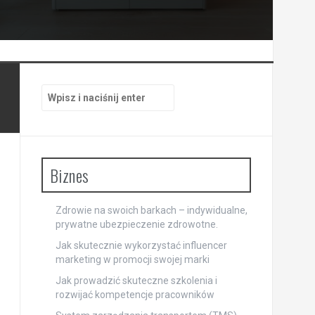
Szukaj:
Biznes
Zdrowie na swoich barkach – indywidualne,
prywatne ubezpieczenie zdrowotne.
Jak skutecznie wykorzystać influencer
marketing w promocji swojej marki
Jak prowadzić skuteczne szkolenia i
rozwijać kompetencje pracowników