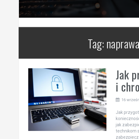
Tag:
naprawa
Jak p
i chr
16 wrześn
Jak przygo
koniecznośc
jak zabezpi
technikom 
zabezpiecze