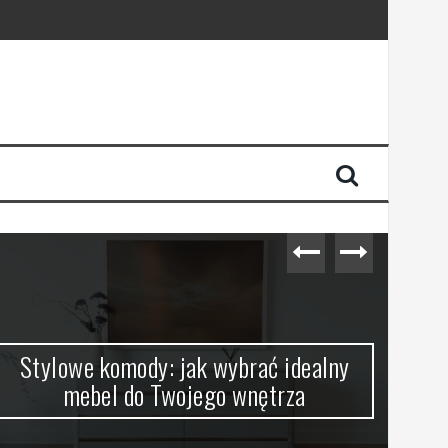
Stylowe komody: jak wybrać idealny
R
mebel do Twojego wnętrza
w