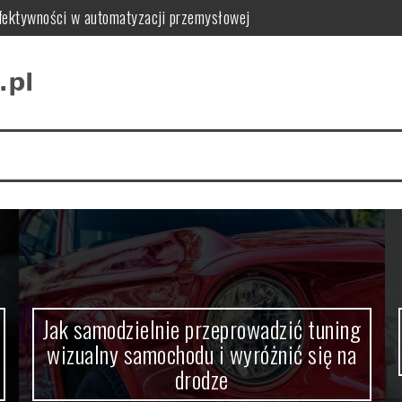
 efektywności w automatyzacji przemysłowej
zualny samochodu i wyróżnić się na drodze
l do Twojego wnętrza
 najlepszy dla Twojej marki
ycjonowania sklepu online
stotliwość i zasady realizacji szkoleń okresowych
Jak samodzielnie przeprowadzić tuning
wizualny samochodu i wyróżnić się na
drodze